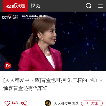
视频
[人人都爱中国造]盲盒也可押 朱广权的
简介
惊喜盲盒还有汽车送
148
人人都爱中国造
关注