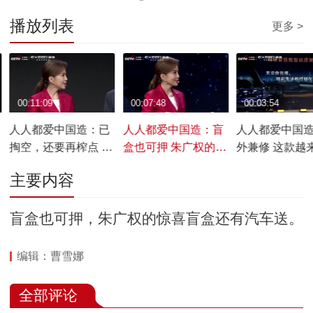
播放列表
更多 >
00:11:09
00:07:48
00:03:54
人人都爱中国造：已
人人都爱中国造：盲
人人都爱中国
掏空，还要再榨点 霸
盒也可押 朱广权的惊
外兼修 这款越
总福利plus豪宠不停
喜盲盒还有汽车送
你的小机敏你
主要内容
盲盒也可押，朱广权的惊喜盲盒还有汽车送。
编辑：曹雪娜
全部评论