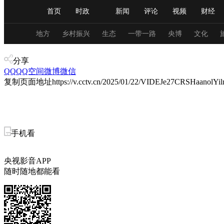
首页
时政
新闻
评论
视频
财经
人民领袖习近平
直播
海外频道
片库
iPanda
栏目大全
联播+
English
中国领导人
节目单
Монгол
听音
央视快评
微视频
习
地方
乡村振兴
生态
一带一路
央博
文化
视频
分享
QQ
QQ空间
微博
总台春晚
微信
网络春晚
共产党员网
秧纪录
复制页面地址
https://v.cctv.cn/2025/01/22/VIDEJe27CRSHaanolYi
新闻
国内
国际
评论
经济
军事
人民领袖习近平
联播+
热解读
天天学习
手机看
视频
小央视频
小央直播
直播中国
熊猫
央视影音APP
随时随地都能看
现场
前线
比划
快看
蓝海中国
新兵
体育
直播
竞猜
2026年世界杯
2026年
VIP会员
CCTV奥林匹克频道
生活体育大会