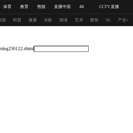
体育
教育
熊猫
直播中国
4K
CCTV.直播
式妙语
主持人
下载央视影音
热解读
天天学习
旅游
科普
健康
乐龄
阅读
艺术
数智
5G
产业+
纪录片网
国家大剧院
大型活动
lmleg250122.shtml
科技
法治
文娱
人物
公益
图片
习式妙语
央视快评
央视网评
光华锐评
锋面
频道
VR/AR
4K专区
全景新闻
请入列
人生第一次
人生第二次
冬奥会
CBA
NBA
中超
国足
国际足球
网球
综
体育江湖
文化体育
冰雪道路
足球道路