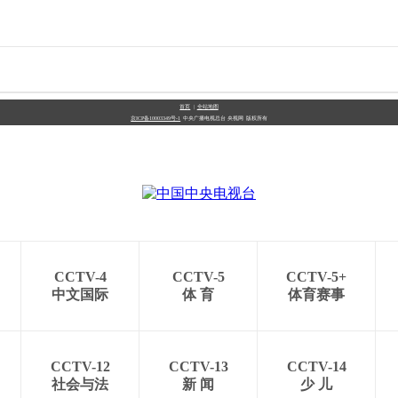
首页
|
全站地图
京ICP备10003349号-1
中央广播电视总台
央视网
版权所有
CCTV-4
CCTV-5
CCTV-5+
中文国际
体 育
体育赛事
CCTV-12
CCTV-13
CCTV-14
社会与法
新 闻
少 儿