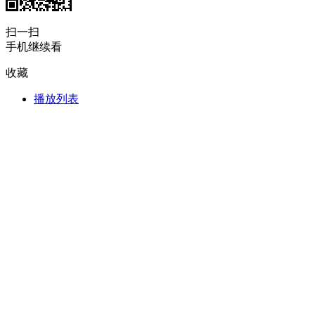
财经
教育
乡村振兴
生态环境
一带一路
扫一扫
手机继续看
大国智造
大国展会
大国保险
云顶对话
收藏
播放列表
CCTV.节目官网
直播
节目单
栏目
片库