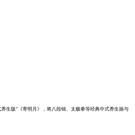
绎“新中式养生版”《寄明月》，将八段锦、太极拳等经典中式养生操与