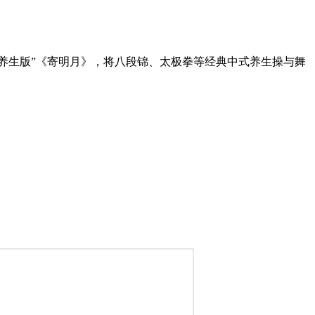
绎“新中式养生版”《寄明月》，将八段锦、太极拳等经典中式养生操与舞