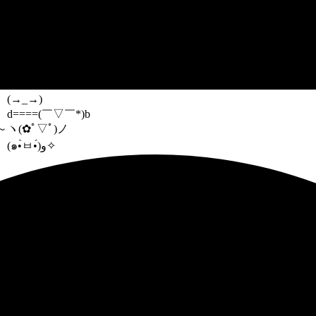
(→_→)
d====(￣▽￣*)b
～
ヽ(✿ﾟ▽ﾟ)ノ
(๑•̀ㅂ•́)و✧