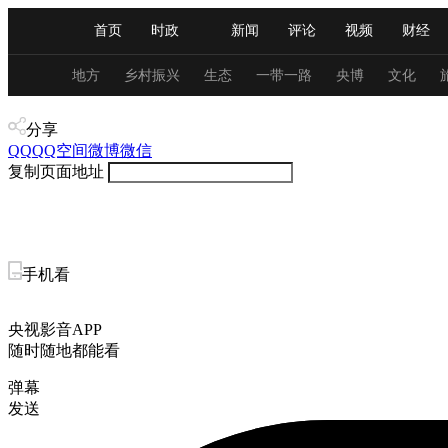
首页
时政
新闻
评论
视频
财经
人民领袖习近平
直播
海外频道
片库
iPanda
栏目大全
联播+
English
中国领导人
节目单
Монгол
听音
央视快评
微视频
习
地方
乡村振兴
生态
一带一路
央博
文化
视频
分享
总台春晚
网络春晚
共产党员网
秧纪录
QQ
QQ空间
微博
微信
复制页面地址
新闻
国内
国际
评论
经济
军事
人民领袖习近平
联播+
热解读
天天学习
手机看
视频
小央视频
小央直播
直播中国
熊猫
央视影音APP
现场
前线
比划
快看
蓝海中国
新兵
随时随地都能看
弹幕
体育
直播
竞猜
2026年世界杯
2026年
发送
VIP会员
CCTV奥林匹克频道
生活体育大会