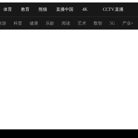
体育
教育
熊猫
直播中国
4K
CCTV.直播
式妙语
主持人
下载央视影音
热解读
天天学习
旅游
科普
健康
乐龄
阅读
艺术
数智
5G
产业+
纪录片网
国家大剧院
大型活动
科技
法治
文娱
人物
公益
图片
习式妙语
央视快评
央视网评
光华锐评
锋面
频道
VR/AR
4K专区
全景新闻
请入列
人生第一次
人生第二次
冬奥会
CBA
NBA
中超
国足
国际足球
网球
综
体育江湖
文化体育
冰雪道路
足球道路