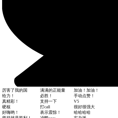
厉害了我的国
满满的正能量
加油！加油！
给力！
必胜！
手动点赞！
真精彩！
支持一下
V5
硬核
打call
很好很强大
好嗨哟！
表示震惊！
哈哈哈哈
坚持就是胜利！
冲鸭~~~
实力派