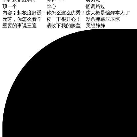
顶一个
比心
低调路过
内容引起极度舒适！
你怎么这么优秀！
这大概是锦鲤本人了
元芳，你怎么看？
皮一下很开心！
发条弹幕压压惊
重要的事说三遍
请收下我的膝盖
我想静静