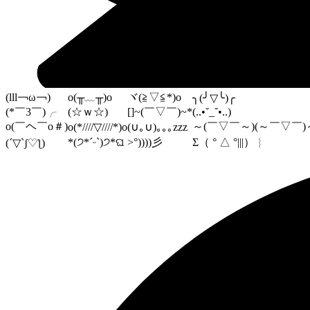
(lll￢ω￢)
o(╥﹏╥)o
ヾ(≧▽≦*)o
╮(╯▽╰)╭
(*￣3￣)╭
(☆ｗ☆)
[]~(￣▽￣)~*
(..•˘_˘•..)
o(￣ヘ￣o＃)
～(￣▽￣～)(～￣▽￣)
o(*////▽////*)o
(∪｡∪)｡｡｡zzz
*(੭*ˊᵕˋ)੭*ଘ
>°))))彡
Σ（ ° △ °|||）︴
(´▽`ʃ♡ƪ)