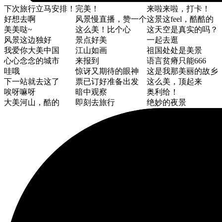
下次旅行立马安排！
完美！
来啦来啦，打卡！
好想去啊
风景慢直播，赞一个
这景这feel，酷酷的
美美哒~
这么美！比个心
这天空是真实的吗？
风景这边独好
景点好美
一起去逛
我爱你大美中国
江山如画
祖国处处是美景
心心念念的城市
来报到
语言贫瘠只能666
哇哦
惊讶又期待的眼神
这是我那美丽的故乡
下一站就去这了
票已订好准备出发
这么美，顶起来
唉呀嘛呀
暗中观察
奥利给！
大美河山，酷的
即刻去旅行
绝妙的夜景