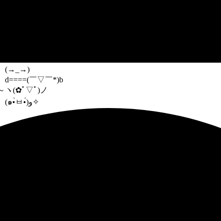
(→_→)
d====(￣▽￣*)b
～
ヽ(✿ﾟ▽ﾟ)ノ
(๑•̀ㅂ•́)و✧