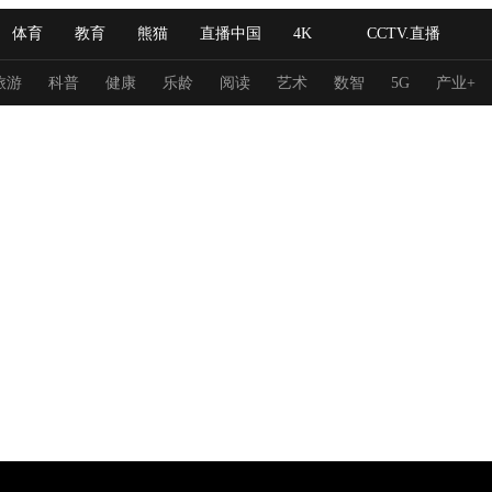
体育
教育
熊猫
直播中国
4K
CCTV.直播
式妙语
主持人
下载央视影音
热解读
天天学习
旅游
科普
健康
乐龄
阅读
艺术
数智
5G
产业+
纪录片网
国家大剧院
大型活动
科技
法治
文娱
人物
公益
图片
习式妙语
央视快评
央视网评
光华锐评
锋面
频道
VR/AR
4K专区
全景新闻
请入列
人生第一次
人生第二次
冬奥会
CBA
NBA
中超
国足
国际足球
网球
综
体育江湖
文化体育
冰雪道路
足球道路