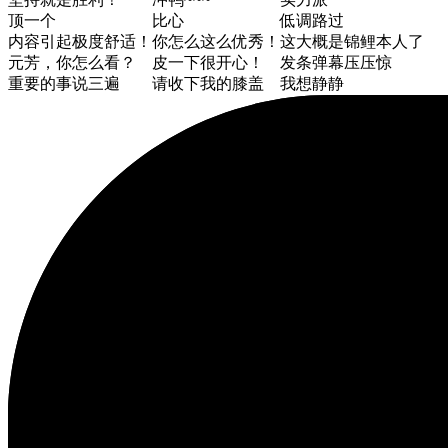
顶一个
比心
低调路过
内容引起极度舒适！
你怎么这么优秀！
这大概是锦鲤本人了
元芳，你怎么看？
皮一下很开心！
发条弹幕压压惊
重要的事说三遍
请收下我的膝盖
我想静静