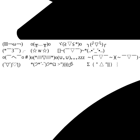
(lll￢ω￢)
o(╥﹏╥)o
ヾ(≧▽≦*)o
╮(╯▽╰)╭
(*￣3￣)╭
(☆ｗ☆)
[]~(￣▽￣)~*
(..•˘_˘•..)
o(￣ヘ￣o＃)
～(￣▽￣～)(～￣▽￣)
o(*////▽////*)o
(∪｡∪)｡｡｡zzz
*(੭*ˊᵕˋ)੭*ଘ
>°))))彡
Σ（ ° △ °|||）︴
(´▽`ʃ♡ƪ)