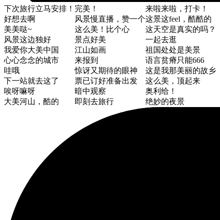
下次旅行立马安排！
完美！
来啦来啦，打卡！
好想去啊
风景慢直播，赞一个
这景这feel，酷酷的
美美哒~
这么美！比个心
这天空是真实的吗？
风景这边独好
景点好美
一起去逛
我爱你大美中国
江山如画
祖国处处是美景
心心念念的城市
来报到
语言贫瘠只能666
哇哦
惊讶又期待的眼神
这是我那美丽的故乡
下一站就去这了
票已订好准备出发
这么美，顶起来
唉呀嘛呀
暗中观察
奥利给！
大美河山，酷的
即刻去旅行
绝妙的夜景