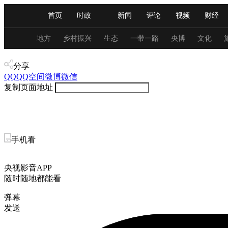
首页
时政
新闻
评论
视频
财经
人民领袖习近平
直播
海外频道
片库
iPanda
栏目大全
联播+
English
中国领导人
节目单
Монгол
听音
央视快评
微视频
习
地方
乡村振兴
生态
一带一路
央博
文化
视频
分享
总台春晚
网络春晚
共产党员网
秧纪录
QQ
QQ空间
微博
微信
复制页面地址
新闻
国内
国际
评论
经济
军事
人民领袖习近平
联播+
热解读
天天学习
手机看
视频
小央视频
小央直播
直播中国
熊猫
央视影音APP
现场
前线
比划
快看
蓝海中国
新兵
随时随地都能看
弹幕
体育
直播
竞猜
2026年世界杯
2026年
发送
VIP会员
CCTV奥林匹克频道
生活体育大会