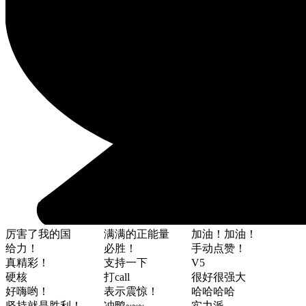
厉害了我的国
满满的正能量
加油！加油！
给力！
必胜！
手动点赞！
真精彩！
支持一下
V5
硬核
打call
很好很强大
好嗨哟！
表示震惊！
哈哈哈哈
坚持就是胜利！
冲鸭~~~
实力派