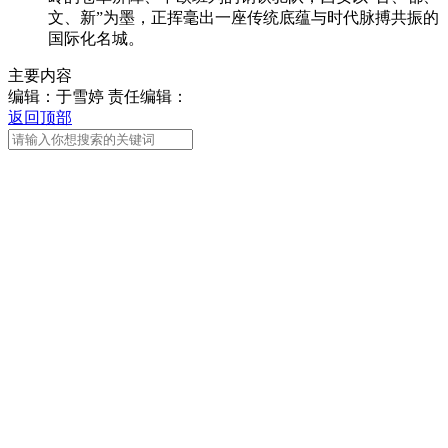
文、新”为墨，正挥毫出一座传统底蕴与时代脉搏共振的
财经
教育
乡村振兴
生态环境
一带一路
央博
国际化名城。
大国智造
大国展会
大国保险
云顶对话
云起
超
主要内容
编辑：于雪婷
责任编辑：
返回顶部
CCTV.节目官网
直播
节目单
栏目
片库
热播榜