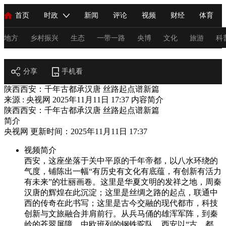
首页
时政
新闻
评论
视频
财经
体育
人民领袖习近平
直播
海外频道
片库
iPanda
栏目大全
联播+
English
中国领导人
节目单
Монгол
听音
央视快评
微视频
习式妙语
主持人
地方
乡村振兴
生态
一带一路
央博
文化
旅游
科
视频
总台春晚
分享
手机看
网络春晚
共产党员网
秧纪录
纪录片网
陕西西安：千年古都承汉唐 丝路起点谱新篇
来源 : 央视网
2025年11月11日 17:37
内容简介
陕西西安：千年古都承汉唐 丝路起点谱新篇
新闻
国内
国际
评论
经济
军事
科技
法
简介
央视网 更新时间：2025年11月11日 17:37
人民领袖习近平
联播+
热解读
天天学习
习式妙语
视频简介
视频
小央视频
小央直播
直播中国
熊猫频道
V
西安，这座坐落于关中平原的千年帝都，以八水环绕的
气度，铺陈出一幅“有历史有文化有底蕴，有创新有活力
现场
前线
比划
快看
蓝海中国
新兵请入列
有未来”的壮丽画卷。这里是华夏文明的发祥之地，周秦
汉唐的辉煌在此沉淀；这里是丝绸之路的起点，联通中
体育
直播
竞猜
2026年世界杯
2026年冬奥会
C
西的传奇在此书写；这里是古今交融的现代都市，科技
创新与文旅融合并肩前行。从兵马俑的雄浑军阵，到秦
VIP会员
CCTV奥林匹克频道
生活体育大会
体育江湖
岭的苍翠屏障、中欧班列的钢铁驼队，西安以“古、都、