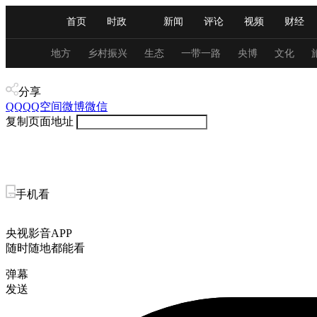
首页
时政
新闻
评论
视频
财经
人民领袖习近平
直播
海外频道
片库
iPanda
栏目大全
联播+
English
中国领导人
节目单
Монгол
听音
央视快评
微视频
习
地方
乡村振兴
生态
一带一路
央博
文化
视频
分享
总台春晚
网络春晚
共产党员网
秧纪录
QQ
QQ空间
微博
微信
复制页面地址
新闻
国内
国际
评论
经济
军事
人民领袖习近平
联播+
热解读
天天学习
手机看
视频
小央视频
小央直播
直播中国
熊猫
央视影音APP
现场
前线
比划
快看
蓝海中国
新兵
随时随地都能看
弹幕
体育
直播
竞猜
2026年世界杯
2026年
发送
VIP会员
CCTV奥林匹克频道
生活体育大会