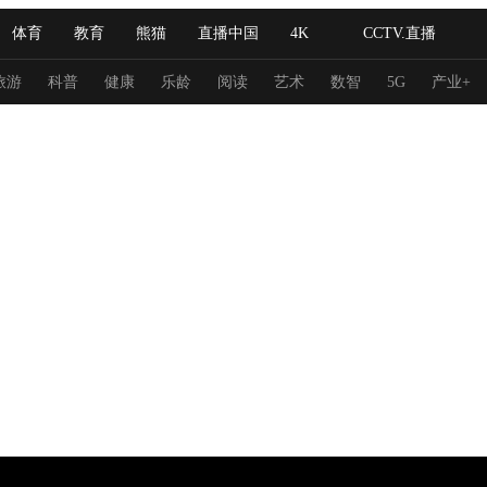
体育
教育
熊猫
直播中国
4K
CCTV.直播
式妙语
主持人
下载央视影音
热解读
天天学习
旅游
科普
健康
乐龄
阅读
艺术
数智
5G
产业+
纪录片网
国家大剧院
大型活动
科技
法治
文娱
人物
公益
图片
习式妙语
央视快评
央视网评
光华锐评
锋面
频道
VR/AR
4K专区
全景新闻
请入列
人生第一次
人生第二次
冬奥会
CBA
NBA
中超
国足
国际足球
网球
综
体育江湖
文化体育
冰雪道路
足球道路