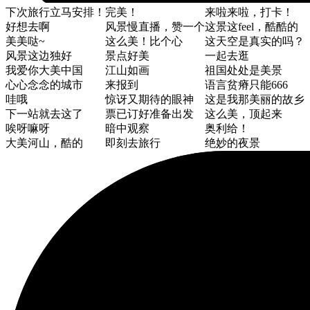
下次旅行立马安排！
完美！
来啦来啦，打卡！
好想去啊
风景慢直播，赞一个
这景这feel，酷酷的
美美哒~
这么美！比个心
这天空是真实的吗？
风景这边独好
景点好美
一起去逛
我爱你大美中国
江山如画
祖国处处是美景
心心念念的城市
来报到
语言贫瘠只能666
哇哦
惊讶又期待的眼神
这是我那美丽的故乡
下一站就去这了
票已订好准备出发
这么美，顶起来
唉呀嘛呀
暗中观察
奥利给！
大美河山，酷的
即刻去旅行
绝妙的夜景