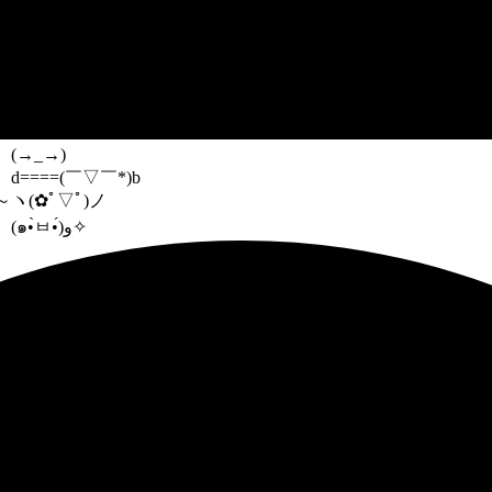
(→_→)
d====(￣▽￣*)b
～
ヽ(✿ﾟ▽ﾟ)ノ
(๑•̀ㅂ•́)و✧