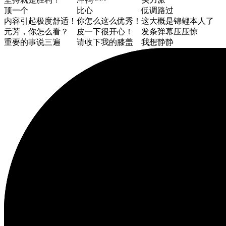
顶一个
比心
低调路过
内容引起极度舒适！
你怎么这么优秀！
这大概是锦鲤本人了
元芳，你怎么看？
皮一下很开心！
发条弹幕压压惊
重要的事说三遍
请收下我的膝盖
我想静静