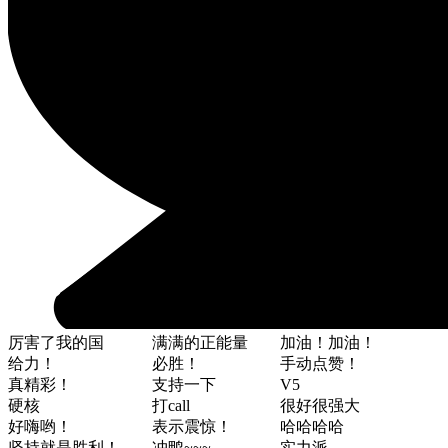
厉害了我的国
满满的正能量
加油！加油！
给力！
必胜！
手动点赞！
真精彩！
支持一下
V5
硬核
打call
很好很强大
好嗨哟！
表示震惊！
哈哈哈哈
坚持就是胜利！
冲鸭~~~
实力派