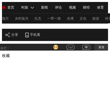
首页
时政
新闻
评论
视频
财经
体育
人民领袖习近平
直播
海外频道
片库
iPanda
栏目大全
联播+
English
中国领导人
节目单
Монгол
听音
央视快评
微视频
习式妙语
主持人
地方
乡村振兴
生态
一带一路
央博
文化
旅游
科
视频
总台春晚
分享
手机看
网络春晚
共产党员网
秧纪录
纪录片网
发送
收藏
新闻
国内
国际
评论
经济
军事
科技
法
人民领袖习近平
联播+
热解读
天天学习
习式妙语
视频
小央视频
小央直播
直播中国
熊猫频道
V
现场
前线
比划
快看
蓝海中国
新兵请入列
体育
直播
竞猜
2026年世界杯
2026年冬奥会
C
VIP会员
CCTV奥林匹克频道
生活体育大会
体育江湖