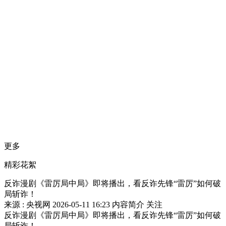
财经
教育
乡村振兴
生态环境
一带一路
央博
大国智造
大国展会
大国保险
云顶对话
云起
超
CCTV.节目官网
直播
节目单
栏目
片库
热播榜
更多
精彩花絮
反诈漫剧《雷厉局中局》即将播出，看反诈先锋“雷厉”如何破
局斩诈！
来源 : 央视网
2026-05-11 16:23
内容简介
关注
反诈漫剧《雷厉局中局》即将播出，看反诈先锋“雷厉”如何破
局斩诈！