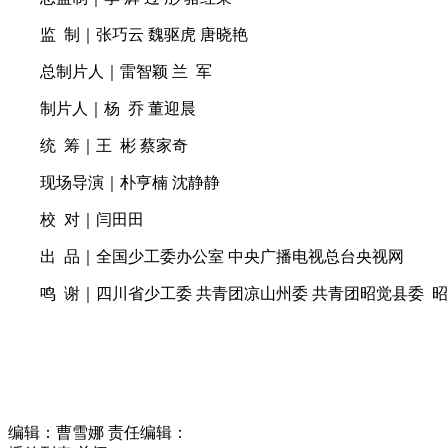
监 制｜张巧云 魏驱虎 唐晓艳
总制片人｜雷智颖 兰 军
制片人｜杨 乔 董迎晨
统 筹｜王 彬 蔡家奇
现场导演｜朴亨楠 沈静静
校 对｜闫田田
出 品｜全国少工委办公室 中央广播电视总台央视网
鸣 谢｜四川省少工委 共青团凉山州委 共青团昭觉县委 
编辑：曹雪娜
责任编辑：