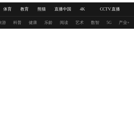
体育
教育
熊猫
直播中国
4K
CCTV.直播
式妙语
主持人
下载央视影音
热解读
天天学习
旅游
科普
健康
乐龄
阅读
艺术
数智
5G
产业+
纪录片网
国家大剧院
大型活动
科技
法治
文娱
人物
公益
图片
习式妙语
央视快评
央视网评
光华锐评
锋面
频道
VR/AR
4K专区
全景新闻
请入列
人生第一次
人生第二次
冬奥会
CBA
NBA
中超
国足
国际足球
网球
综
体育江湖
文化体育
冰雪道路
足球道路