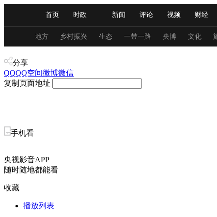
首页
时政
新闻
评论
视频
财经
人民领袖习近平
直播
海外频道
片库
iPanda
栏目大全
联播+
English
中国领导人
节目单
Монгол
听音
央视快评
微视频
习
地方
乡村振兴
生态
一带一路
央博
文化
视频
分享
总台春晚
网络春晚
共产党员网
秧纪录
QQ
QQ空间
微博
微信
复制页面地址
新闻
国内
国际
评论
经济
军事
人民领袖习近平
联播+
热解读
天天学习
手机看
视频
小央视频
小央直播
直播中国
熊猫
央视影音APP
现场
前线
比划
快看
蓝海中国
新兵
随时随地都能看
收藏
体育
直播
竞猜
2026年世界杯
2026年
播放列表
VIP会员
CCTV奥林匹克频道
生活体育大会