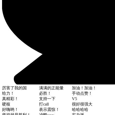
厉害了我的国
满满的正能量
加油！加油！
给力！
必胜！
手动点赞！
真精彩！
支持一下
V5
硬核
打call
很好很强大
好嗨哟！
表示震惊！
哈哈哈哈
坚持就是胜利！
冲鸭~~~
实力派