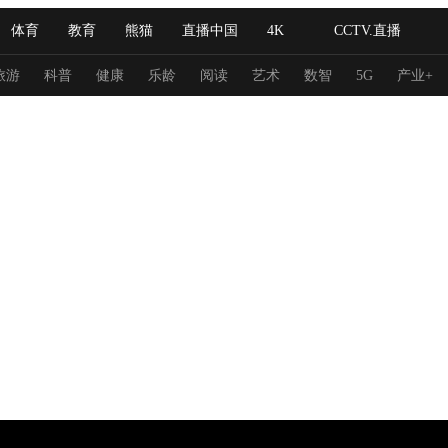
体育
教育
熊猫
直播中国
4K
CCTV.直播
式妙语
主持人
下载央视影音
热解读
天天学习
旅游
科普
健康
乐龄
阅读
艺术
数智
5G
产业+
纪录片网
国家大剧院
大型活动
科技
法治
文娱
人物
公益
图片
习式妙语
央视快评
央视网评
光华锐评
锋面
频道
VR/AR
4K专区
全景新闻
请入列
人生第一次
人生第二次
冬奥会
CBA
NBA
中超
国足
国际足球
网球
综
体育江湖
文化体育
冰雪道路
足球道路