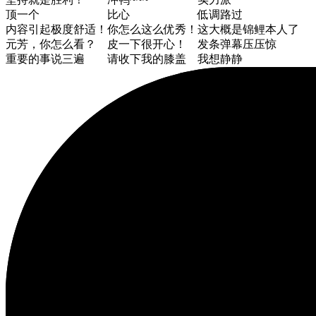
顶一个
比心
低调路过
内容引起极度舒适！
你怎么这么优秀！
这大概是锦鲤本人了
元芳，你怎么看？
皮一下很开心！
发条弹幕压压惊
重要的事说三遍
请收下我的膝盖
我想静静