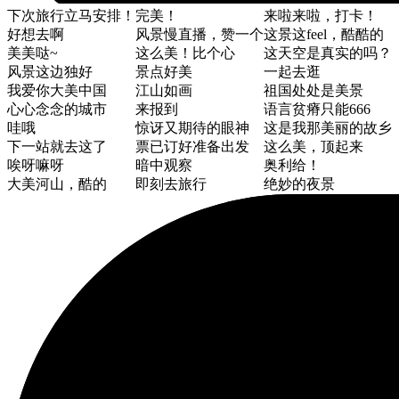
下次旅行立马安排！
完美！
来啦来啦，打卡！
好想去啊
风景慢直播，赞一个
这景这feel，酷酷的
美美哒~
这么美！比个心
这天空是真实的吗？
风景这边独好
景点好美
一起去逛
我爱你大美中国
江山如画
祖国处处是美景
心心念念的城市
来报到
语言贫瘠只能666
哇哦
惊讶又期待的眼神
这是我那美丽的故乡
下一站就去这了
票已订好准备出发
这么美，顶起来
唉呀嘛呀
暗中观察
奥利给！
大美河山，酷的
即刻去旅行
绝妙的夜景