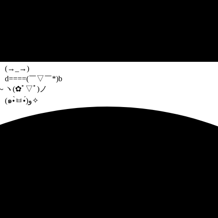
(→_→)
d====(￣▽￣*)b
～
ヽ(✿ﾟ▽ﾟ)ノ
(๑•̀ㅂ•́)و✧