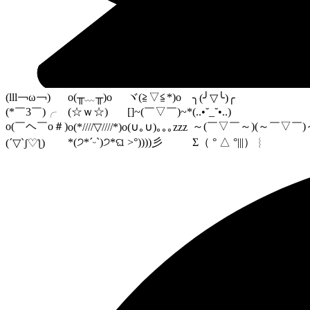
(lll￢ω￢)
o(╥﹏╥)o
ヾ(≧▽≦*)o
╮(╯▽╰)╭
(*￣3￣)╭
(☆ｗ☆)
[]~(￣▽￣)~*
(..•˘_˘•..)
o(￣ヘ￣o＃)
～(￣▽￣～)(～￣▽￣)
o(*////▽////*)o
(∪｡∪)｡｡｡zzz
*(੭*ˊᵕˋ)੭*ଘ
>°))))彡
Σ（ ° △ °|||）︴
(´▽`ʃ♡ƪ)