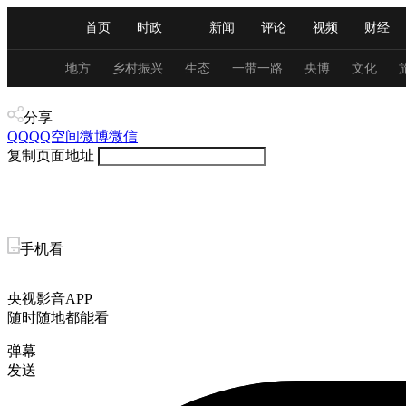
首页
时政
新闻
评论
视频
财经
人民领袖习近平
直播
海外频道
片库
iPanda
栏目大全
联播+
English
中国领导人
节目单
Монгол
听音
央视快评
微视频
习
地方
乡村振兴
生态
一带一路
央博
文化
视频
分享
总台春晚
网络春晚
共产党员网
秧纪录
QQ
QQ空间
微博
微信
复制页面地址
新闻
国内
国际
评论
经济
军事
人民领袖习近平
联播+
热解读
天天学习
手机看
视频
小央视频
小央直播
直播中国
熊猫
央视影音APP
现场
前线
比划
快看
蓝海中国
新兵
随时随地都能看
弹幕
体育
直播
竞猜
2026年世界杯
2026年
发送
VIP会员
CCTV奥林匹克频道
生活体育大会