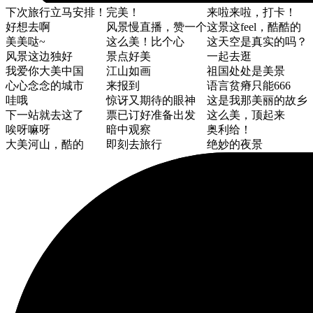
下次旅行立马安排！
完美！
来啦来啦，打卡！
好想去啊
风景慢直播，赞一个
这景这feel，酷酷的
美美哒~
这么美！比个心
这天空是真实的吗？
风景这边独好
景点好美
一起去逛
我爱你大美中国
江山如画
祖国处处是美景
心心念念的城市
来报到
语言贫瘠只能666
哇哦
惊讶又期待的眼神
这是我那美丽的故乡
下一站就去这了
票已订好准备出发
这么美，顶起来
唉呀嘛呀
暗中观察
奥利给！
大美河山，酷的
即刻去旅行
绝妙的夜景