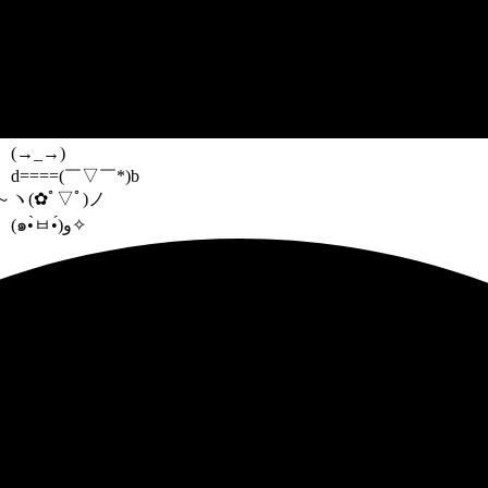
(→_→)
d====(￣▽￣*)b
～
ヽ(✿ﾟ▽ﾟ)ノ
(๑•̀ㅂ•́)و✧