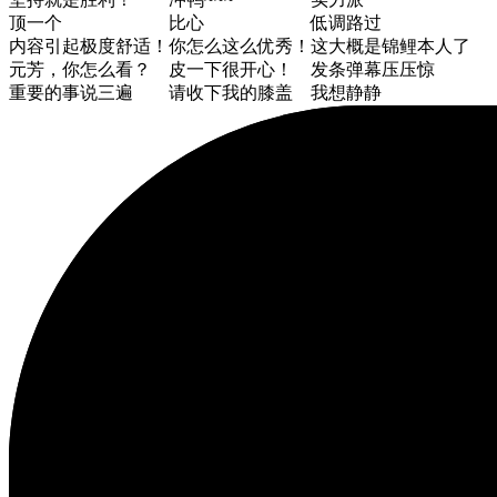
顶一个
比心
低调路过
内容引起极度舒适！
你怎么这么优秀！
这大概是锦鲤本人了
元芳，你怎么看？
皮一下很开心！
发条弹幕压压惊
重要的事说三遍
请收下我的膝盖
我想静静