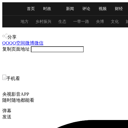
首页
时政
新闻
评论
视频
财经
人民领袖习近平
直播
海外频道
片库
iPanda
栏目大全
联播+
English
中国领导人
节目单
Монгол
听音
央视快评
微视频
习
地方
乡村振兴
生态
一带一路
央博
文化
视频
分享
总台春晚
网络春晚
共产党员网
秧纪录
QQ
QQ空间
微博
微信
复制页面地址
新闻
国内
国际
评论
经济
军事
人民领袖习近平
联播+
热解读
天天学习
手机看
视频
小央视频
小央直播
直播中国
熊猫
央视影音APP
现场
前线
比划
快看
蓝海中国
新兵
随时随地都能看
弹幕
体育
直播
竞猜
2026年世界杯
2026年
发送
VIP会员
CCTV奥林匹克频道
生活体育大会