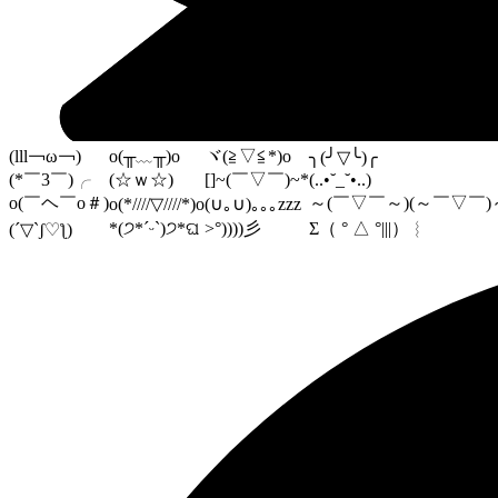
(lll￢ω￢)
o(╥﹏╥)o
ヾ(≧▽≦*)o
╮(╯▽╰)╭
(*￣3￣)╭
(☆ｗ☆)
[]~(￣▽￣)~*
(..•˘_˘•..)
o(￣ヘ￣o＃)
～(￣▽￣～)(～￣▽￣)
o(*////▽////*)o
(∪｡∪)｡｡｡zzz
*(੭*ˊᵕˋ)੭*ଘ
>°))))彡
Σ（ ° △ °|||）︴
(´▽`ʃ♡ƪ)