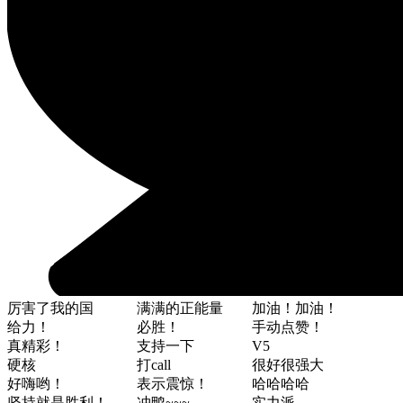
厉害了我的国
满满的正能量
加油！加油！
给力！
必胜！
手动点赞！
真精彩！
支持一下
V5
硬核
打call
很好很强大
好嗨哟！
表示震惊！
哈哈哈哈
坚持就是胜利！
冲鸭~~~
实力派