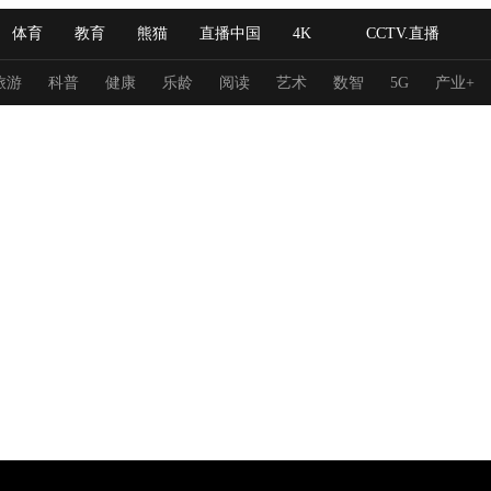
体育
教育
熊猫
直播中国
4K
CCTV.直播
式妙语
主持人
下载央视影音
热解读
天天学习
旅游
科普
健康
乐龄
阅读
艺术
数智
5G
产业+
纪录片网
国家大剧院
大型活动
科技
法治
文娱
人物
公益
图片
习式妙语
央视快评
央视网评
光华锐评
锋面
频道
VR/AR
4K专区
全景新闻
请入列
人生第一次
人生第二次
冬奥会
CBA
NBA
中超
国足
国际足球
网球
综
体育江湖
文化体育
冰雪道路
足球道路