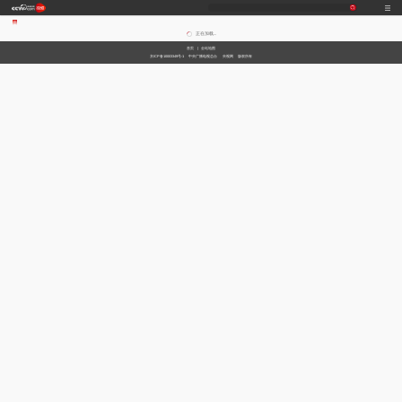
正在加载...
首页
|
全站地图
京ICP备10003349号-1
中央广播电视总台
央视网
版权所有
习
非
A
跟
龙
谁
奋
望
我
比
和
印
威
中
国
式
凡
I
着
咚
是
进
海
的
划
合
记
虎
国
货
妙
十
奇
习
锵
王
中
观
军
之
堂
神
山
语
年
谈
主
牌
国
潮
旅
美
气
河
席
梦
局
图
看
开
世
新
界
炙
在
造
央
不
线
夜
剧
被
等
会
定
义
的
T
前
现
生
前
A
方
场
活
小
线
高
向
央
能
上
剧
场
神
C