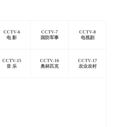
艺术
汽车
数智
5G
产业+
时尚
天气
才艺
网展
央央好物
CCTV-6
CCTV-7
CCTV-8
电 影
国防军事
电视剧
CCTV-15
CCTV-16
CCTV-17
音 乐
奥林匹克
农业农村