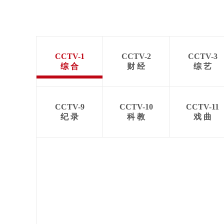
财经
教育
乡村振兴
生态环境
一带一路
大国智造
大国展会
大国保险
云顶对话
CCTV-1
CCTV-2
CCTV-3
综 合
财 经
综 艺
CCTV.节目官网
直播
节目单
栏目
片库
CCTV-9
CCTV-10
CCTV-11
纪 录
科 教
戏 曲