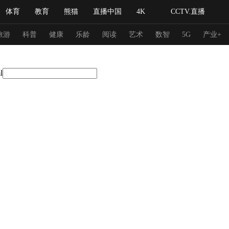
体育
教育
熊猫
直播中国
4K
CCTV.直播
式妙语
主持人
下载央视影音
热解读
天天学习
旅游
科普
健康
乐龄
阅读
艺术
数智
5G
产业+
l
纪录片网
国家大剧院
大型活动
科技
法治
文娱
人物
公益
图片
习式妙语
央视快评
央视网评
光华锐评
锋面
频道
VR/AR
4K专区
全景新闻
请入列
人生第一次
人生第二次
冬奥会
CBA
NBA
中超
国足
国际足球
网球
综
体育江湖
文化体育
冰雪道路
足球道路