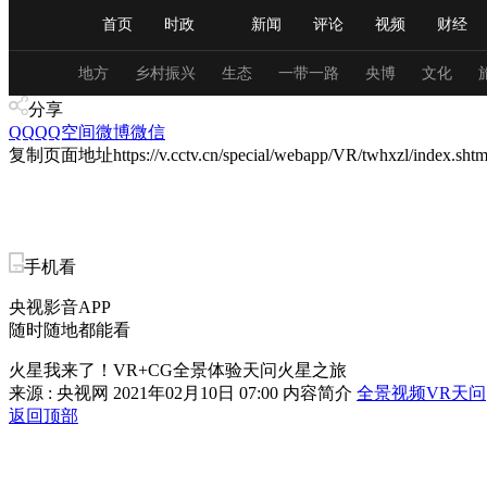
首页
时政
新闻
评论
视频
财经
人民领袖习近平
直播
海外频道
片库
iPanda
栏目大全
联播+
English
中国领导人
节目单
Монгол
听音
央视快评
微视频
习
地方
乡村振兴
生态
一带一路
央博
文化
分享
QQ
QQ空间
微博
微信
复制页面地址
https://v.cctv.cn/special/webapp/VR/twhxzl/index.shtm
总台春晚
网络春晚
共产党员网
秧纪录
新闻
国内
国际
评论
经济
军事
手机看
人民领袖习近平
联播+
热解读
天天学习
央视影音APP
随时随地都能看
视频
小央视频
小央直播
直播中国
熊猫
火星我来了！VR+CG全景体验天问火星之旅
现场
前线
比划
快看
蓝海中国
新兵
来源 : 央视网
2021年02月10日 07:00
内容简介
全景视频
VR
天问
返回顶部
体育
直播
竞猜
2026年世界杯
2026年
VIP会员
CCTV奥林匹克频道
生活体育大会