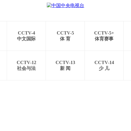
央博
非遗
文化
旅游
科普
健康
乐龄
阅读
云起
超级工厂
智敬中国
全民健康
颜选攻略
海洋
CCTV-4
CCTV-5
CCTV-5+
中文国际
体 育
体育赛事
热播榜
总台企业白名单
CCTV-12
CCTV-13
CCTV-14
社会与法
新 闻
少 儿