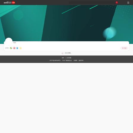
习
非
A
跟
龙
谁
奋
望
我
比
和
印
威
中
国
式
凡
I
着
咚
是
进
海
的
划
合
记
虎
国
货
视频：
妙
十
奇
习
锵
王
中
观
军
之
堂
神
山
分享到 :
语
年
谈
主
牌
国
潮
旅
美
气
河
正在加载...
席
梦
局
图
首页
|
全站地图
看
开
京ICP备10003349号-1
中央广播电视总台
央视网
版权所有
世
新
界
炙
在
造
央
不
线
夜
剧
被
等
会
定
义
的
T
前
现
生
前
A
方
场
活
小
线
高
向
央
能
上
剧
场
神
C