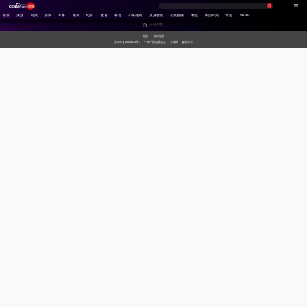
推荐
关注
时政
资讯
军事
热评
纪实
教育
科普
小央视频
具身智能
小央直播
精选
中国时刻
专题
VR/AR
正在加载...
首页
|
全站地图
京ICP备10003349号-1
中央广播电视总台
央视网
版权所有
习
非
A
跟
龙
谁
奋
望
我
比
和
印
威
中
国
式
凡
I
着
咚
是
进
海
的
划
合
记
虎
国
货
妙
十
奇
习
锵
王
中
观
军
之
堂
神
山
语
年
谈
主
牌
国
潮
旅
美
气
河
席
梦
局
图
看
开
世
新
界
炙
在
造
央
不
线
夜
剧
被
等
会
定
义
的
T
前
现
生
前
A
方
场
活
小
线
高
向
央
能
上
剧
场
神
C