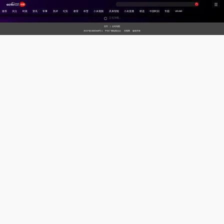
推荐
关注
时政
资讯
军事
热评
纪实
教育
科普
小央视频
具身智能
小央直播
精选
中国时刻
专题
VR/AR
正在加载...
首页
|
全站地图
京ICP备10003349号-1
中央广播电视总台
央视网
版权所有
习
非
A
跟
龙
谁
奋
望
我
比
和
印
威
中
国
式
凡
I
着
咚
是
进
海
的
划
合
记
虎
国
货
妙
十
奇
习
锵
王
中
观
军
之
堂
神
山
语
年
谈
主
牌
国
潮
旅
美
气
河
席
梦
局
图
看
开
世
新
界
炙
在
造
央
不
线
夜
剧
被
等
会
定
义
的
T
前
现
生
前
A
方
场
活
小
线
高
向
央
能
上
剧
场
神
C