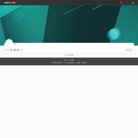
习
非
A
跟
龙
谁
奋
望
我
比
和
印
威
中
国
式
凡
I
着
咚
是
进
海
的
划
合
记
虎
国
货
视频：
妙
十
奇
习
锵
王
中
观
军
之
堂
神
山
分享到 :
语
年
谈
主
牌
国
潮
旅
美
气
河
正在加载...
席
梦
局
图
首页
|
全站地图
看
开
京ICP备10003349号-1
中央广播电视总台
央视网
版权所有
世
新
界
炙
在
造
央
不
线
夜
剧
被
等
会
定
义
的
T
前
现
生
前
A
方
场
活
小
线
高
向
央
能
上
剧
场
神
C