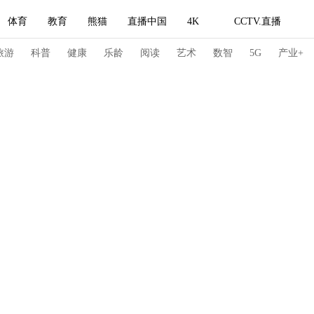
体育
教育
熊猫
直播中国
4K
CCTV.直播
式妙语
主持人
下载央视影音
热解读
天天学习
旅游
科普
健康
乐龄
阅读
艺术
数智
5G
产业+
纪录片网
国家大剧院
大型活动
科技
法治
文娱
人物
公益
图片
习式妙语
央视快评
央视网评
光华锐评
锋面
频道
VR/AR
4K专区
全景新闻
请入列
人生第一次
人生第二次
冬奥会
CBA
NBA
中超
国足
国际足球
网球
综
体育江湖
文化体育
冰雪道路
足球道路