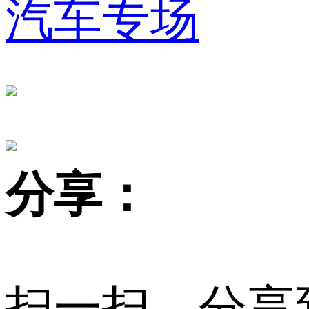
汽车专场
财经
教育
乡村振兴
生态环境
一带一路
大国智造
大国展会
大国保险
云顶对话
CCTV.节目官网
直播
节目单
栏目
片库
分享：
扫一扫，分享