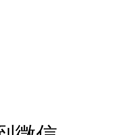
央博
非遗
文化
旅游
科普
健康
乐龄
阅读
云起
超级工厂
智敬中国
全民健康
颜选攻略
海洋
热播榜
总台企业白名单
到微信