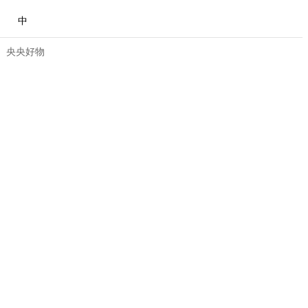
中
央央好物
合体育
亚冬会