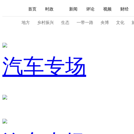
首页
时政
新闻
评论
视频
财经
人民领袖习近平
直播
海外频道
片库
iPanda
栏目大全
联播+
English
中国领导人
节目单
Монгол
听音
央视快评
微视频
习
地方
乡村振兴
生态
一带一路
央博
文化
总台春晚
网络春晚
共产党员网
秧纪录
汽车专场
新闻
国内
国际
评论
经济
军事
人民领袖习近平
联播+
热解读
天天学习
视频
小央视频
小央直播
直播中国
熊猫
现场
前线
比划
快看
蓝海中国
新兵
体育
直播
竞猜
2026年世界杯
2026年
VIP会员
CCTV奥林匹克频道
生活体育大会