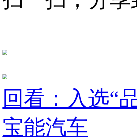
回看：入选“品
宝能汽车