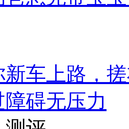
你新车上路，搓
过障碍无压力
，测评