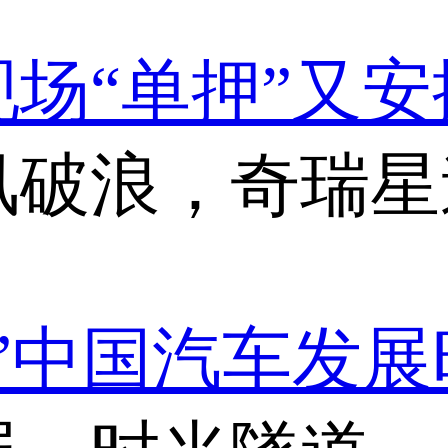
场“单押”又安
风破浪，奇瑞星
”中国汽车发