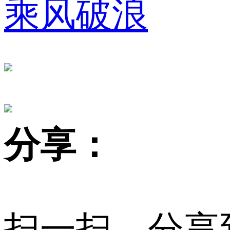
乘风破浪
财经
教育
乡村振兴
生态环境
一带一路
大国智造
大国展会
大国保险
云顶对话
CCTV.节目官网
直播
节目单
栏目
片库
分享：
扫一扫，分享