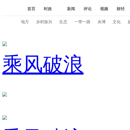
首页
时政
新闻
评论
视频
财经
人民领袖习近平
直播
海外频道
片库
iPanda
栏目大全
联播+
English
中国领导人
节目单
Монгол
听音
央视快评
微视频
习
地方
乡村振兴
生态
一带一路
央博
文化
总台春晚
网络春晚
共产党员网
秧纪录
乘风破浪
新闻
国内
国际
评论
经济
军事
人民领袖习近平
联播+
热解读
天天学习
视频
小央视频
小央直播
直播中国
熊猫
现场
前线
比划
快看
蓝海中国
新兵
体育
直播
竞猜
2026年世界杯
2026年
VIP会员
CCTV奥林匹克频道
生活体育大会