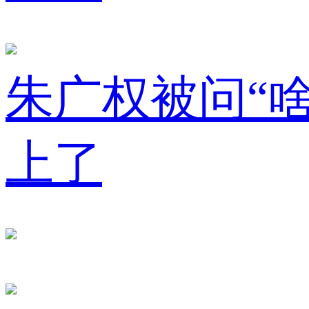
朱广权被问“啥
上了