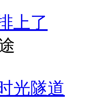
排上了
途
展时光隧道