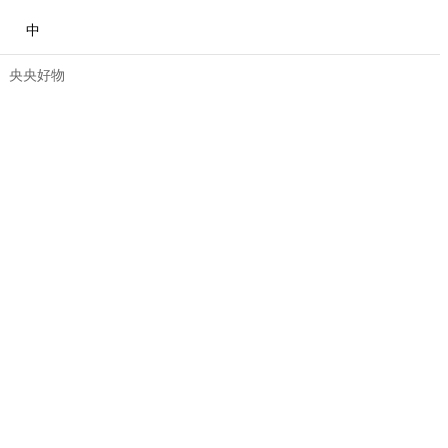
中
央央好物
合体育
亚冬会