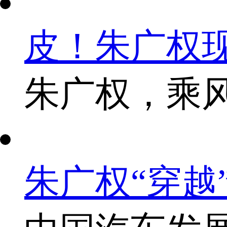
皮！朱广权现
朱广权，乘
朱广权“穿越