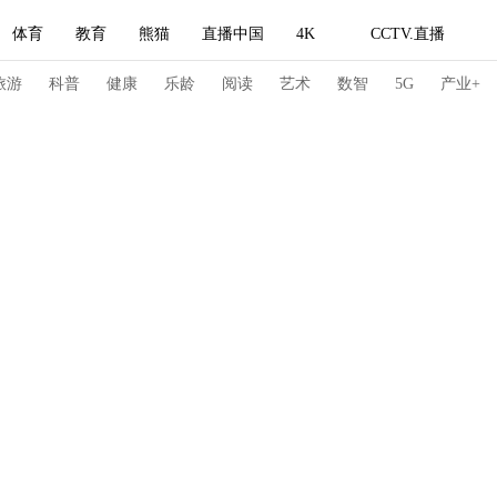
体育
教育
熊猫
直播中国
4K
CCTV.直播
式妙语
主持人
下载央视影音
热解读
天天学习
旅游
科普
健康
乐龄
阅读
艺术
数智
5G
产业+
纪录片网
国家大剧院
大型活动
科技
法治
文娱
人物
公益
图片
习式妙语
央视快评
央视网评
光华锐评
锋面
频道
VR/AR
4K专区
全景新闻
请入列
人生第一次
人生第二次
冬奥会
CBA
NBA
中超
国足
国际足球
网球
综
体育江湖
文化体育
冰雪道路
足球道路