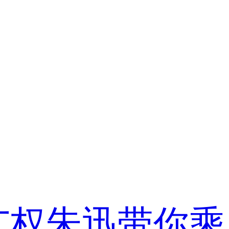
广权朱迅带你乘