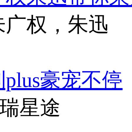
朱广权，朱迅
plus豪宠不停
奇瑞星途