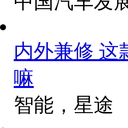
中国汽车发
内外兼修 
嘛
智能，星途