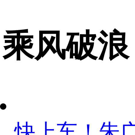
乘风破浪
快上车！朱