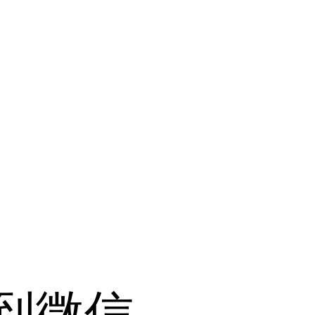
央博
非遗
文化
旅游
科普
健康
乐龄
阅读
云起
超级工厂
智敬中国
全民健康
颜选攻略
海洋
热播榜
总台企业白名单
到微信