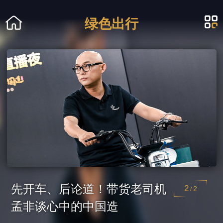
绿色出行
国货看雅迪 6.18“非”“煊”你不
1
2
/
可